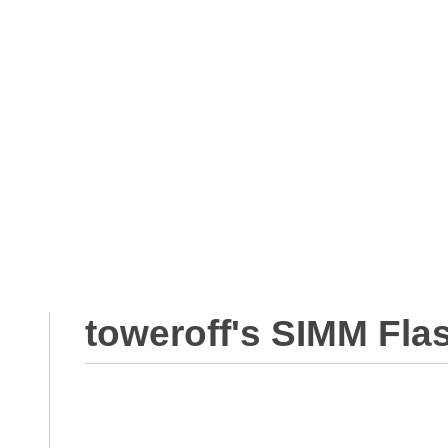
toweroff
toweroff's SIMM Fla