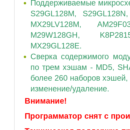
Поддерживаемые микросх
S29GL128M, S29GL128N,
MX29LV128M, AM29F0
M29W128GH, K8P281
MX29GL128E
.
Сверка содержимого моду
по трем хэшам - MD5, SH
более 260 наборов хэшей,
изменение/удаление.
Внимание!
Программатор снят с прои