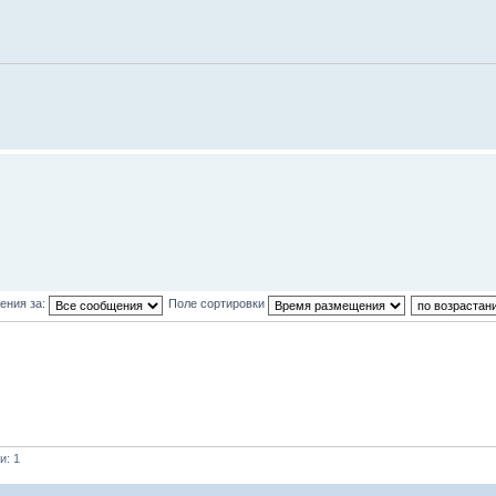
ения за:
Поле сортировки
и: 1