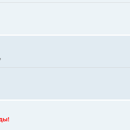
е
ды!