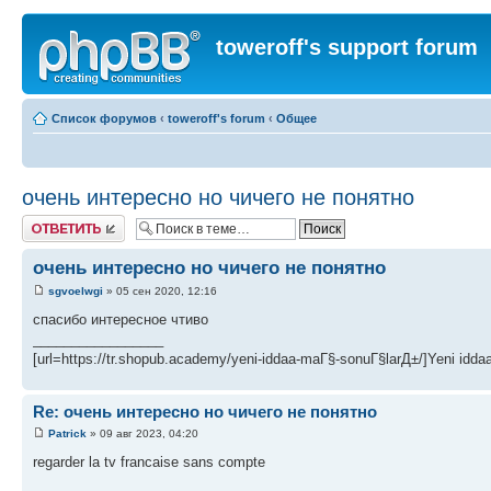
toweroff's support forum
Список форумов
‹
toweroff's forum
‹
Общее
очень интересно но чичего не понятно
Ответить
очень интересно но чичего не понятно
sgvoelwgi
» 05 сен 2020, 12:16
спасибо интересное чтиво
_________________
[url=https://tr.shopub.academy/yeni-iddaa-maГ§-sonuГ§larД±/]Yeni idda
Re: очень интересно но чичего не понятно
Patrick
» 09 авг 2023, 04:20
regarder la tv francaise sans compte