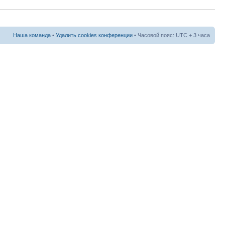
Наша команда
•
Удалить cookies конференции
• Часовой пояс: UTC + 3 часа