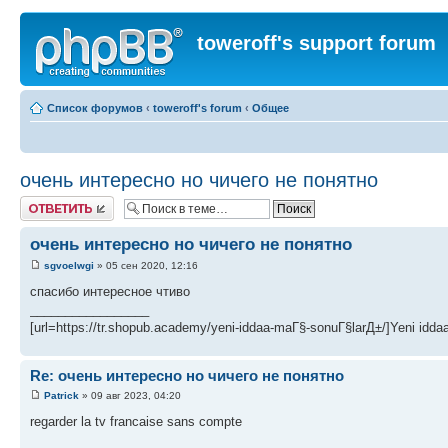
toweroff's support forum
Список форумов
‹
toweroff's forum
‹
Общее
очень интересно но чичего не понятно
Ответить
очень интересно но чичего не понятно
sgvoelwgi
» 05 сен 2020, 12:16
спасибо интересное чтиво
_________________
[url=https://tr.shopub.academy/yeni-iddaa-maГ§-sonuГ§larД±/]Yeni idda
Re: очень интересно но чичего не понятно
Patrick
» 09 авг 2023, 04:20
regarder la tv francaise sans compte