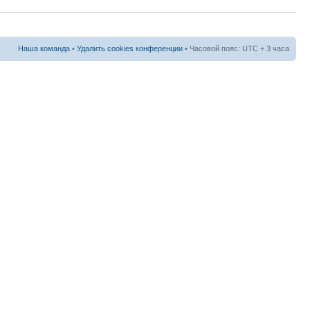
Наша команда
•
Удалить cookies конференции
• Часовой пояс: UTC + 3 часа