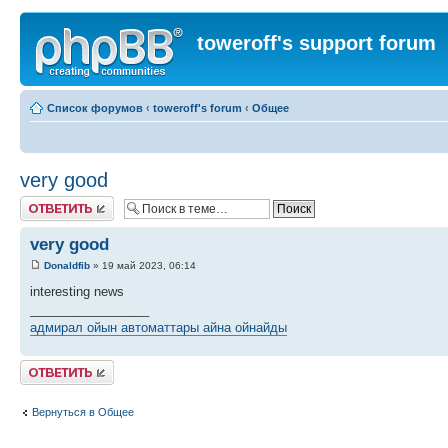
toweroff's support forum
Список форумов
‹
toweroff's forum
‹
Общее
very good
Ответить
very good
Donaldfib
» 19 май 2023, 06:14
interesting news
_________________
адмирал ойын автоматтары айна ойнайды
Ответить
Вернуться в Общее