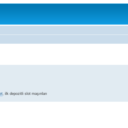
et
, ilk depozitli slot maşınları