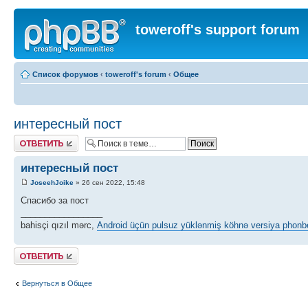
toweroff's support forum
Список форумов
‹
toweroff's forum
‹
Общее
интересный пост
Ответить
интересный пост
JoseehJoike
» 26 сен 2022, 15:48
Спасибо за пост
_________________
bahisçi qızıl mərc,
Android üçün pulsuz yüklənmiş köhnə versiya phonb
Ответить
Вернуться в Общее