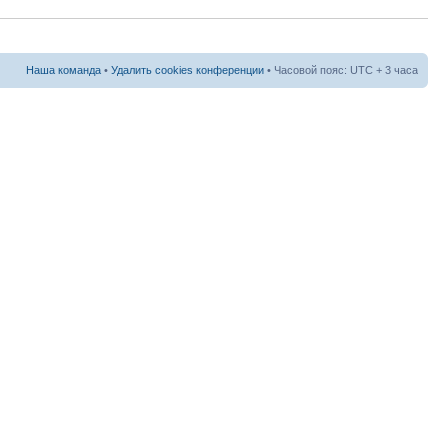
Наша команда
•
Удалить cookies конференции
• Часовой пояс: UTC + 3 часа