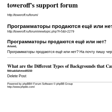
toweroff's support forum
http://toweroff.ru/forum/
Программаторы продаются ещё или не
http://toweroff.ru/forum/viewtopic.php?f=5&t=2279
Программаторы продаются ещё или нет?
ArtemL
Программаторы продаются ещё или нет? На почту пишу через
What are the Different Types of Backgrounds that C
Mdsakilahmed8150
Delete Post
Powered by phpBB® Forum Software © phpBB Group
http://www.phpbb.com/