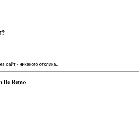
т?
 сайт - никакого отклика..
an Be Remo