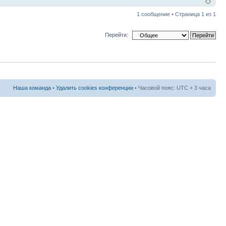
1 сообщение • Страница
1
из
1
Перейти:
Наша команда
•
Удалить cookies конференции
• Часовой пояс: UTC + 3 часа