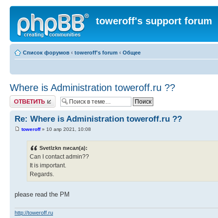
toweroff's support forum
Список форумов
‹
toweroff's forum
‹
Общее
Where is Administration toweroff.ru ??
Ответить
Re: Where is Administration toweroff.ru ??
toweroff
» 10 апр 2021, 10:08
Svetlzkn писал(а):
Can I contact admin??
It is important.
Regards.
please read the PM
http://toweroff.ru