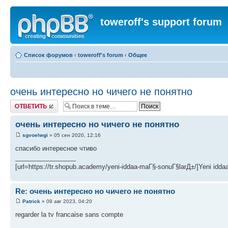
toweroff's support forum
Список форумов
‹
toweroff's forum
‹
Общее
очень интересно но чичего не понятно
Ответить
очень интересно но чичего не понятно
sgvoelwgi
» 05 сен 2020, 12:16
спасибо интересное чтиво
_________________
[url=https://tr.shopub.academy/yeni-iddaa-maГ§-sonuГ§larД±/]Yeni idda
Re: очень интересно но чичего не понятно
Patrick
» 09 авг 2023, 04:20
regarder la tv francaise sans compte