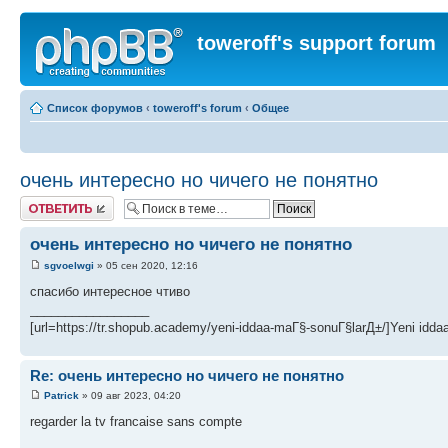
toweroff's support forum
Список форумов
‹
toweroff's forum
‹
Общее
очень интересно но чичего не понятно
Ответить
очень интересно но чичего не понятно
sgvoelwgi
» 05 сен 2020, 12:16
спасибо интересное чтиво
_________________
[url=https://tr.shopub.academy/yeni-iddaa-maГ§-sonuГ§larД±/]Yeni idda
Re: очень интересно но чичего не понятно
Patrick
» 09 авг 2023, 04:20
regarder la tv francaise sans compte