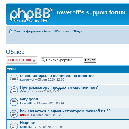
toweroff's support forum
Список форумов
‹
toweroff's forum
‹
Общее
Общее
Новая тема
ТЕМЫ
очень интересно но чичего не понятно
sgvoelwgi
» 05 сен 2020, 12:16
Программаторы продаются ещё или нет?
ArtemL
» 07 янв 2022, 19:36
very good
Donaldfib
» 19 май 2023, 06:14
Как связаться с администратором toweroff.ru ??
admin
» 02 фев 2023, 08:12
Надо же
MichalfaF
» 13 дек 2022, 20:54