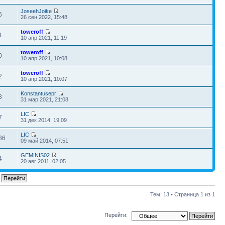
JoseehJoike
5
26 сен 2022, 15:48
toweroff
1
10 апр 2021, 11:19
toweroff
0
10 апр 2021, 10:08
toweroff
2
10 апр 2021, 10:07
Konstantusepr
3
31 мар 2021, 21:08
LIC
7
31 дек 2014, 19:09
LIC
36
09 май 2014, 07:51
GEMINIS02
4
20 авг 2011, 02:05
Тем: 13 • Страница
1
из
1
Перейти: