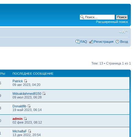
Расширенный поиск
FAQ
Регистрация
Вход
Тем: 13 • Страница
1
из
1
ТРЫ
ПОСЛЕДНЕЕ СООБЩЕНИЕ
Patrick
6
09 авг 2023, 04:20
Mdsakilahmed8150
9
09 июл 2023, 06:28
Donaldfib
3
19 май 2023, 06:14
admin
0
02 фев 2023, 08:12
MichalfaF
1
13 дек 2022, 20:54