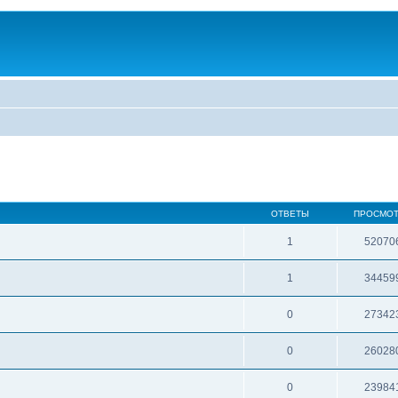
ОТВЕТЫ
ПРОСМО
1
52070
1
34459
0
27342
0
26028
0
23984