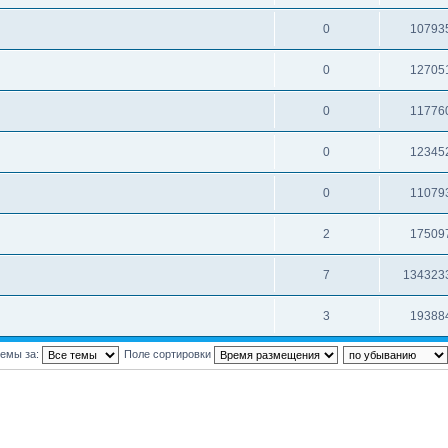
0
10793
0
12705
0
11776
0
12345
0
11079
2
17509
7
134323
3
19388
темы за:
Поле сортировки