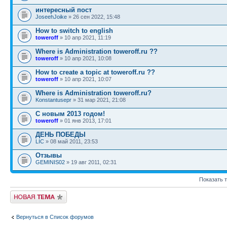
интересный пост
JoseehJoike
» 26 сен 2022, 15:48
How to switch to english
toweroff
» 10 апр 2021, 11:19
Where is Administration toweroff.ru ??
toweroff
» 10 апр 2021, 10:08
How to create a topic at toweroff.ru ??
toweroff
» 10 апр 2021, 10:07
Where is Administration toweroff.ru?
Konstantusepr
» 31 мар 2021, 21:08
С новым 2013 годом!
toweroff
» 01 янв 2013, 17:01
ДЕНЬ ПОБЕДЫ
LIC
» 08 май 2011, 23:53
Отзывы
GEMINIS02
» 19 авг 2011, 02:31
Показать 
Новая тема
Вернуться в Список форумов