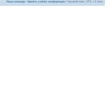
Наша команда
•
Удалить cookies конференции
• Часовой пояс: UTC + 3 часа