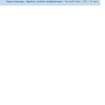
Наша команда
•
Удалить cookies конференции
• Часовой пояс: UTC + 3 часа