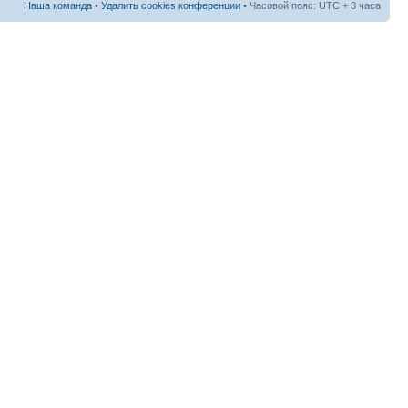
Наша команда
•
Удалить cookies конференции
• Часовой пояс: UTC + 3 часа