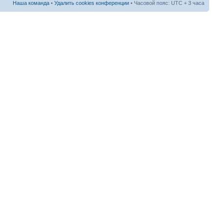
Наша команда
•
Удалить cookies конференции
• Часовой пояс: UTC + 3 часа