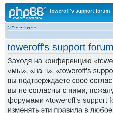
toweroff's support forum
Список форумов
toweroff's support for
Заходя на конференцию «tower
«мы», «наш», «toweroff's support
вы подтверждаете своё согла
вы не согласны с ними, пожалу
форумами «toweroff's support 
изменять эти правила в любое