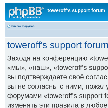
toweroff's support forum
Список форумов
toweroff's support for
Заходя на конференцию «tower
«мы», «наш», «toweroff's support
вы подтверждаете своё согла
вы не согласны с ними, пожалу
форумами «toweroff's support 
изменять эти правила в любое