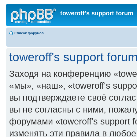
toweroff's support forum
Список форумов
toweroff's support for
Заходя на конференцию «tower
«мы», «наш», «toweroff's support
вы подтверждаете своё согла
вы не согласны с ними, пожалу
форумами «toweroff's support 
изменять эти правила в любое