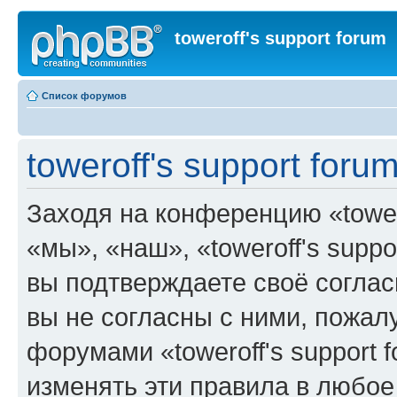
toweroff's support forum
Список форумов
toweroff's support for
Заходя на конференцию «tower
«мы», «наш», «toweroff's support
вы подтверждаете своё согла
вы не согласны с ними, пожалу
форумами «toweroff's support 
изменять эти правила в любое