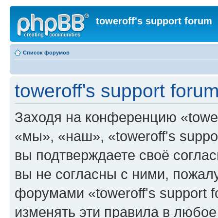
toweroff's support forum
Список форумов
toweroff's support for
Заходя на конференцию «tower
«мы», «наш», «toweroff's support
вы подтверждаете своё согла
вы не согласны с ними, пожалу
форумами «toweroff's support 
изменять эти правила в любое