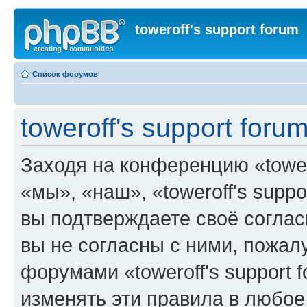
toweroff's support forum
Список форумов
toweroff's support for
Заходя на конференцию «tower
«мы», «наш», «toweroff's support
вы подтверждаете своё согла
вы не согласны с ними, пожалу
форумами «toweroff's support 
изменять эти правила в любое