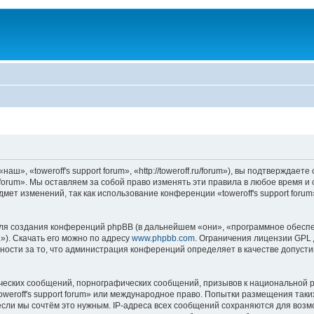
аш», «toweroff's support forum», «http://toweroff.ru/forum»), вы подтверждае
t forum». Мы оставляем за собой право изменять эти правила в любое время и
мет изменений, так как использование конференции «toweroff's support foru
я создания конференций phpBB (в дальнейшем «они», «программное обеспе
»). Скачать его можно по адресу
www.phpbb.com
. Ограничения лицензии GPL 
ности за то, что администрация конференций определяет в качестве допусти
ческих сообщений, порнографических сообщений, призывов к национальной р
toweroff's support forum» или международное право. Попытки размещения та
если мы сочтём это нужным. IP-адреса всех сообщений сохраняются для возм