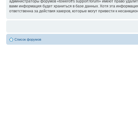
администраторы форумов «toweroff's support forum» имеют право удалит
вами информация будет храниться в базе данных. Хотя эта информация 
ответственна за действия хакеров, которые могут привести к несанкцио
Список форумов