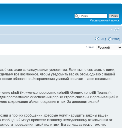
Расширенный поиск
FAQ
Вход
Язык:
те своё согласие со следующими условиями. Если вы не согласны с ними,
 сделаем всё возможное, чтобы уведомить вас об этом, однако с вашей
m» после обновления/исправления условий означает ваше согласие с
чение phpBB», «www.phpbb.com», «phpBB Group», «phpBB Teams»),
для программного обеспечения phpBB строго связаны с организацией и
мого содержания и/или поведения в них. За дополнительной
озни и прочих сообщений, которые могут нарушить законы вашей
ких сообщений могут привести к вашему немедленному отключению от
ожности проведения такой политики. Вы соглашаетесь с тем, что