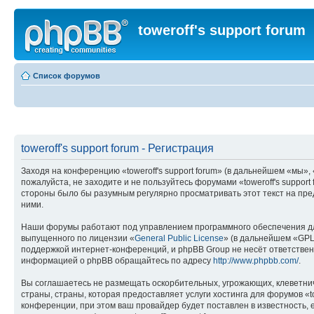
toweroff's support forum
Список форумов
toweroff's support forum - Регистрация
Заходя на конференцию «toweroff's support forum» (в дальнейшем «мы», «н
пожалуйста, не заходите и не пользуйтесь форумами «toweroff's suppor
стороны было бы разумным регулярно просматривать этот текст на пред
ними.
Наши форумы работают под управлением программного обеспечения дл
выпущенного по лицензии «
General Public License
» (в дальнейшем «GPL
поддержкой интернет-конференций, и phpBB Group не несёт ответствен
информацией о phpBB обращайтесь по адресу
http://www.phpbb.com/
.
Вы соглашаетесь не размещать оскорбительных, угрожающих, клеветни
страны, страны, которая предоставляет услуги хостинга для форумов «
конференции, при этом ваш провайдер будет поставлен в известность, 