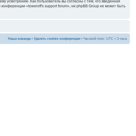
ему усмотрению. Как пользователь вы согласны с тем, что введённая
онференции «toweroff's support forum», ни phpBB Group не может быть
Наша команда
•
Удалить cookies конференции
• Часовой пояс: UTC + 3 часа