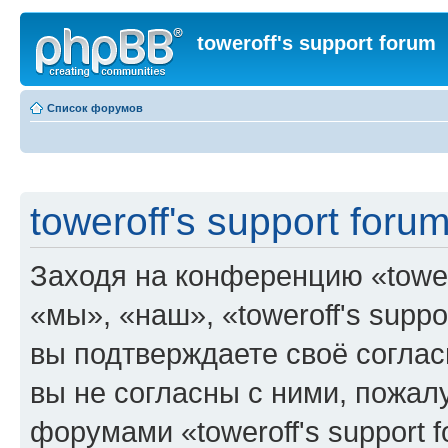
toweroff's support forum
Список форумов
toweroff's support foru
Заходя на конференцию «tower
«мы», «наш», «toweroff's support
вы подтверждаете своё согла
вы не согласны с ними, пожалу
форумами «toweroff's support 