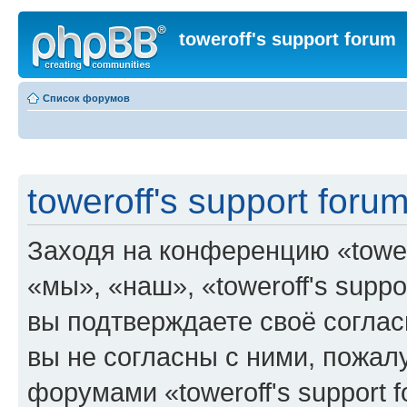
toweroff's support forum
Список форумов
toweroff's support foru
Заходя на конференцию «tower
«мы», «наш», «toweroff's support
вы подтверждаете своё согла
вы не согласны с ними, пожалу
форумами «toweroff's support 