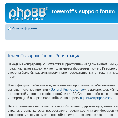
toweroff's support forum
Список форумов
toweroff's support forum - Регистрация
Заходя на конференцию «toweroff's support forum» (в дальнейшем «мы», «н
пожалуйста, не заходите и не пользуйтесь форумами «toweroff's suppor
стороны было бы разумным регулярно просматривать этот текст на пред
ними.
Наши форумы работают под управлением программного обеспечения дл
выпущенного по лицензии «
General Public License
» (в дальнейшем «GPL
поддержкой интернет-конференций, и phpBB Group не несёт ответствен
информацией о phpBB обращайтесь по адресу
http://www.phpbb.com/
.
Вы соглашаетесь не размещать оскорбительных, угрожающих, клеветни
страны, страны, которая предоставляет услуги хостинга для форумов «
конференции, при этом ваш провайдер будет поставлен в известность, 