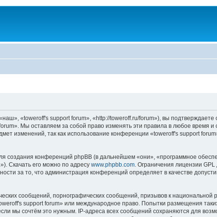
аш», «toweroff's support forum», «http://toweroff.ru/forum»), вы подтверждае
t forum». Мы оставляем за собой право изменять эти правила в любое время и
мет изменений, так как использование конференции «toweroff's support foru
я создания конференций phpBB (в дальнейшем «они», «программное обеспе
»). Скачать его можно по адресу
www.phpbb.com
. Ограничения лицензии GPL 
ности за то, что администрация конференций определяет в качестве допусти
ческих сообщений, порнографических сообщений, призывов к национальной р
toweroff's support forum» или международное право. Попытки размещения та
если мы сочтём это нужным. IP-адреса всех сообщений сохраняются для возм