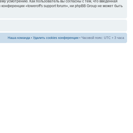
ему усмотрению. Как пользователь вы согласны с тем, что введённая
онференции «toweroff's support forum», ни phpBB Group не может быть
Наша команда
•
Удалить cookies конференции
• Часовой пояс: UTC + 3 часа