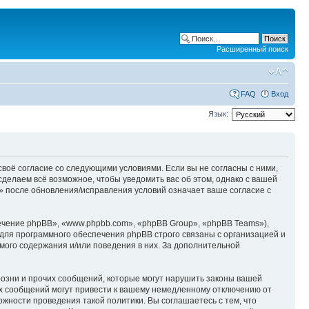
Расширенный поиск
FAQ
Вход
Язык:
те своё согласие со следующими условиями. Если вы не согласны с ними,
 сделаем всё возможное, чтобы уведомить вас об этом, однако с вашей
m» после обновления/исправления условий означает ваше согласие с
чение phpBB», «www.phpbb.com», «phpBB Group», «phpBB Teams»),
для программного обеспечения phpBB строго связаны с организацией и
мого содержания и/или поведения в них. За дополнительной
озни и прочих сообщений, которые могут нарушить законы вашей
ких сообщений могут привести к вашему немедленному отключению от
ожности проведения такой политики. Вы соглашаетесь с тем, что