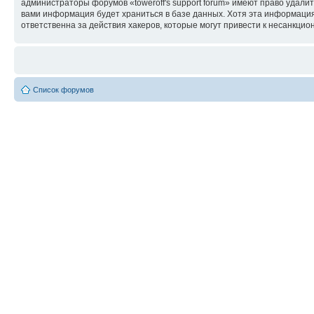
администраторы форумов «toweroff's support forum» имеют право удалит
вами информация будет храниться в базе данных. Хотя эта информация 
ответственна за действия хакеров, которые могут привести к несанкцио
Список форумов