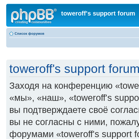
toweroff's support forum
Список форумов
toweroff's support foru
Заходя на конференцию «tower
«мы», «наш», «toweroff's support
вы подтверждаете своё согла
вы не согласны с ними, пожалу
форумами «toweroff's support 