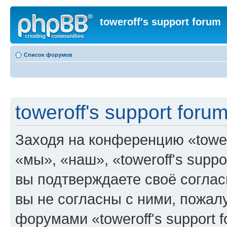
toweroff's support forum
Список форумов
toweroff's support foru
Заходя на конференцию «tower
«мы», «наш», «toweroff's support
вы подтверждаете своё согла
вы не согласны с ними, пожалу
форумами «toweroff's support 