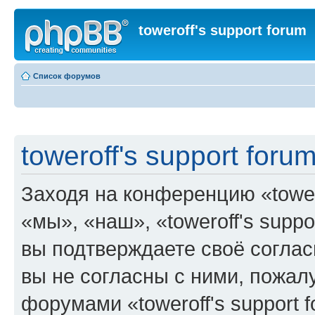
toweroff's support forum
Список форумов
toweroff's support foru
Заходя на конференцию «tower
«мы», «наш», «toweroff's support
вы подтверждаете своё согла
вы не согласны с ними, пожалу
форумами «toweroff's support 