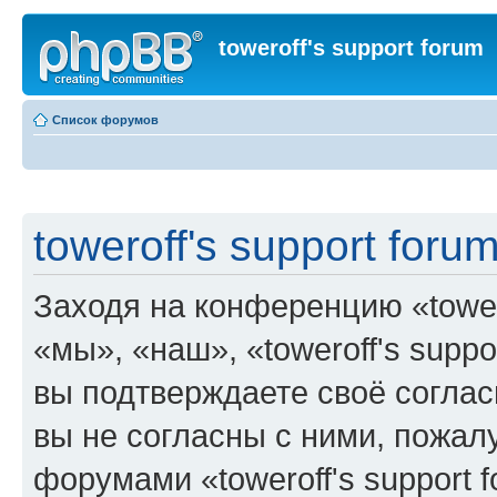
toweroff's support forum
Список форумов
toweroff's support foru
Заходя на конференцию «tower
«мы», «наш», «toweroff's support
вы подтверждаете своё согла
вы не согласны с ними, пожалу
форумами «toweroff's support 