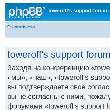
toweroff's support forum
Список форумов
toweroff's support foru
Заходя на конференцию «tower
«мы», «наш», «toweroff's support
вы подтверждаете своё согла
вы не согласны с ними, пожалу
форумами «toweroff's support 