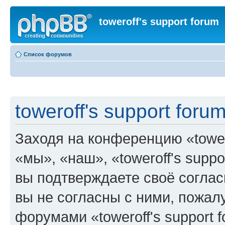
toweroff's support forum
Список форумов
toweroff's support foru
Заходя на конференцию «tower
«мы», «наш», «toweroff's support
вы подтверждаете своё согла
вы не согласны с ними, пожалу
форумами «toweroff's support 