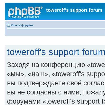
toweroff's support forum
Список форумов
toweroff's support foru
Заходя на конференцию «tower
«мы», «наш», «toweroff's support
вы подтверждаете своё согла
вы не согласны с ними, пожалу
форумами «toweroff's support 