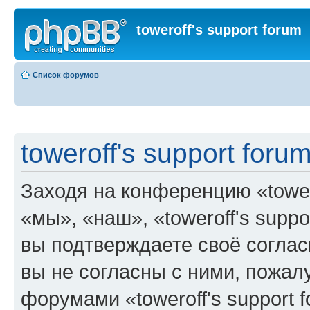
toweroff's support forum
Список форумов
toweroff's support foru
Заходя на конференцию «tower
«мы», «наш», «toweroff's support
вы подтверждаете своё согла
вы не согласны с ними, пожалу
форумами «toweroff's support 