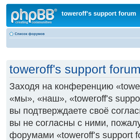
toweroff's support forum
Список форумов
toweroff's support foru
Заходя на конференцию «tower
«мы», «наш», «toweroff's support
вы подтверждаете своё согла
вы не согласны с ними, пожалу
форумами «toweroff's support 