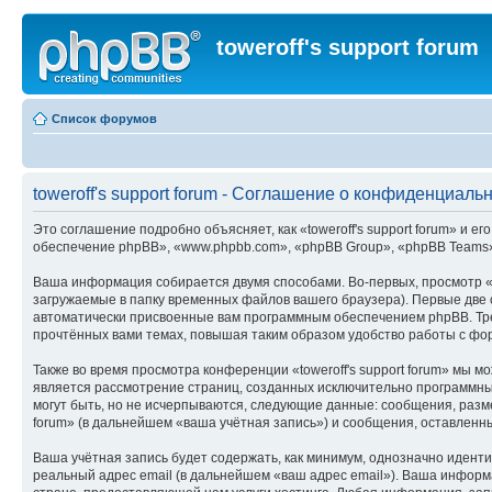
toweroff's support forum
Список форумов
toweroff's support forum - Соглашение о конфиденциаль
Это соглашение подробно объясняет, как «toweroff's support forum» и его
обеспечение phpBB», «www.phpbb.com», «phpBB Group», «phpBB Teams»
Ваша информация собирается двумя способами. Во-первых, просмотр «t
загружаемые в папку временных файлов вашего браузера). Первые две c
автоматически присвоенные вам программным обеспечением phpBB. Треть
прочтённых вами темах, повышая таким образом удобство работы с фо
Также во время просмотра конференции «toweroff's support forum» мы 
является рассмотрение страниц, созданных исключительно программн
могут быть, но не исчерпываются, следующие данные: сообщения, разм
forum» (в дальнейшем «ваша учётная запись») и сообщения, оставленн
Ваша учётная запись будет содержать, как минимум, однозначно идент
реальный адрес email (в дальнейшем «ваш адрес email»). Ваша информ