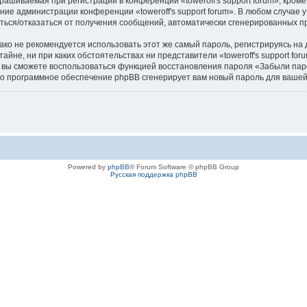
ашиваемая при регистрации в конференции «toweroff's support forum», кроме
ение администрации конференции «toweroff's support forum». В любом случае 
аситься/отказаться от получения сообщений, автоматически сгенерированных
 не рекомендуется использовать этот же самый пароль, регистрируясь на д
в тайне, ни при каких обстоятельствах ни представители «toweroff's support f
си, вы сможете воспользоваться функцией восстановления пароля «Забыли п
его программное обеспечение phpBB сгенерирует вам новый пароль для вашей
Powered by
phpBB
® Forum Software © phpBB Group
Русская поддержка phpBB