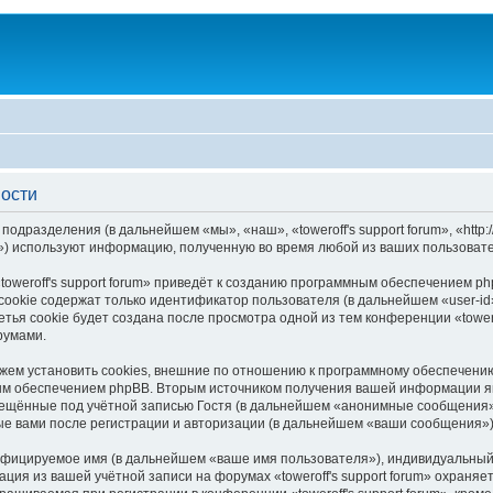
ности
 подразделения (в дальнейшем «мы», «наш», «toweroff's support forum», «http:
) используют информацию, полученную во время любой из ваших пользовате
oweroff's support forum» приведёт к созданию программным обеспечением p
ookie содержат только идентификатор пользователя (в дальнейшем «user-id»
я cookie будет создана после просмотра одной из тем конференции «towerof
румами.
можем установить cookies, внешние по отношению к программному обеспечению
ым обеспечением phpBB. Вторым источником получения вашей информации я
ещённые под учётной записью Гостя (в дальнейшем «анонимные сообщения»), 
ые вами после регистрации и авторизации (в дальнейшем «ваши сообщения»)
ифицируемое имя (в дальнейшем «ваше имя пользователя»), индивидуальный 
ация из вашей учётной записи на форумах «toweroff's support forum» охран