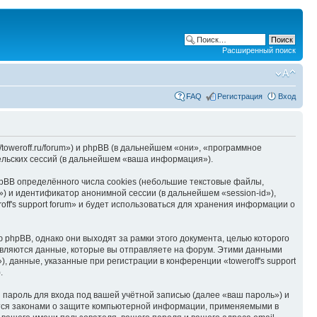
Расширенный поиск
FAQ
Регистрация
Вход
//toweroff.ru/forum») и phpBB (в дальнейшем «они», «программное
льских сессий (в дальнейшем «ваша информация»).
hpBB определённого числа cookies (небольшие текстовые файлы,
) и идентификатор анонимной сессии (в дальнейшем «session-id»),
f's support forum» и будет использоваться для хранения информации о
 phpBB, однако они выходят за рамки этого документа, целью которого
вляются данные, которые вы отправляете на форум. Этими данными
данные, указанные при регистрации в конференции «toweroff's support
.
пароль для входа под вашей учётной записью (далее «ваш пароль») и
яется законами о защите компьютерной информации, применяемыми в