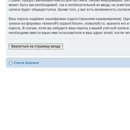
стране, предоставляющей нам услуги хостинга. Любая информация, запр
может быть как необходимой, так и необязательной ко вводу, на усмотр
записи будет общедоступна. Кроме того, у вас есть возможность согл
Ваш пароль надёжно зашифрован (односторонним хэшированием). Однако
записи на форумах «toweroff's support forum», пожалуйста, храните его 
пароль. В случае, если вы забудете ваш пароль к вашей учётной запи
необходимо ввести ваше имя пользователя и ваш адрес email, после ч
Вернуться на страницу входа
Список форумов