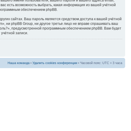
 вашего имени пользователя, вашего пароля и вашего адреса email,
у вас есть возможность выбрать, какая информация из вашей учётной
 программным обеспечением phpBB.
ругих сайтах. Ваш пароль является средством доступа к вашей учётной
orum», ни phpBB Group, ни другое третье лицо не вправе спрашивать ваш
ароль?», предусмотренной программным обеспечением phpBB. Вам будет
 учётной записи.
Наша команда
•
Удалить cookies конференции
• Часовой пояс: UTC + 3 часа