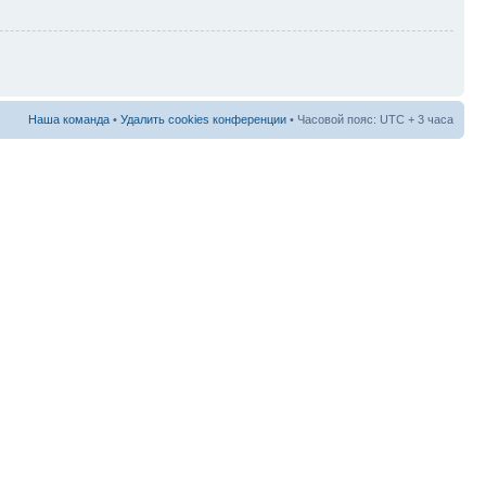
Наша команда
•
Удалить cookies конференции
• Часовой пояс: UTC + 3 часа