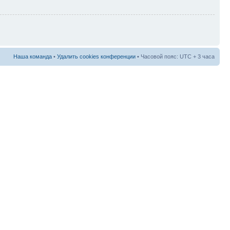
Наша команда
•
Удалить cookies конференции
• Часовой пояс: UTC + 3 часа