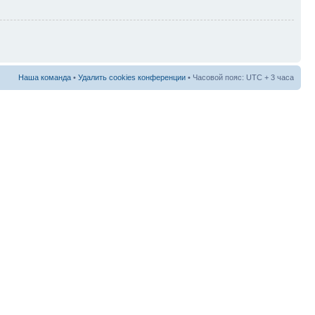
Наша команда
•
Удалить cookies конференции
• Часовой пояс: UTC + 3 часа