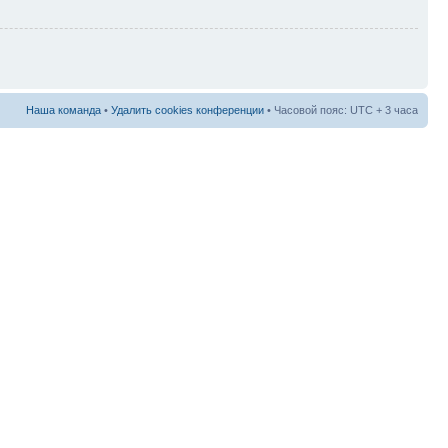
Наша команда
•
Удалить cookies конференции
• Часовой пояс: UTC + 3 часа