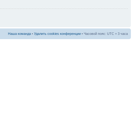
Наша команда
•
Удалить cookies конференции
• Часовой пояс: UTC + 3 часа