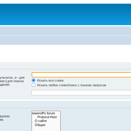
ультатах, и
-
для
Искать все слова
олом
|
для поиска
адения.
Искать любое слово/поиск с языком запросов
орумах
же.