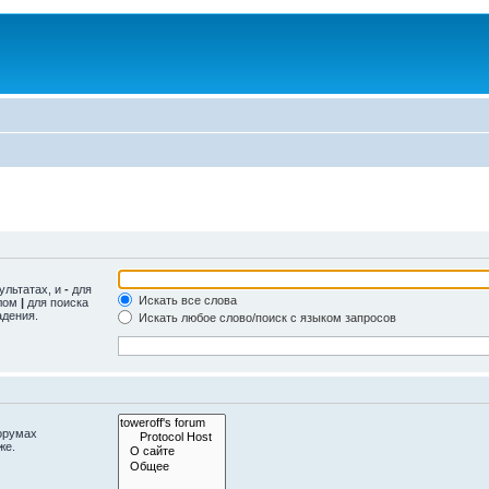
ультатах, и
-
для
Искать все слова
олом
|
для поиска
адения.
Искать любое слово/поиск с языком запросов
орумах
же.