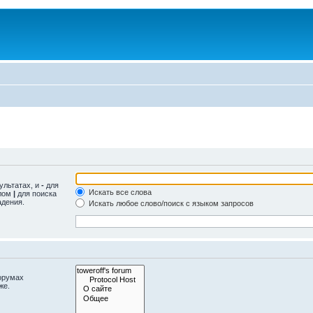
ультатах, и
-
для
Искать все слова
олом
|
для поиска
адения.
Искать любое слово/поиск с языком запросов
орумах
же.