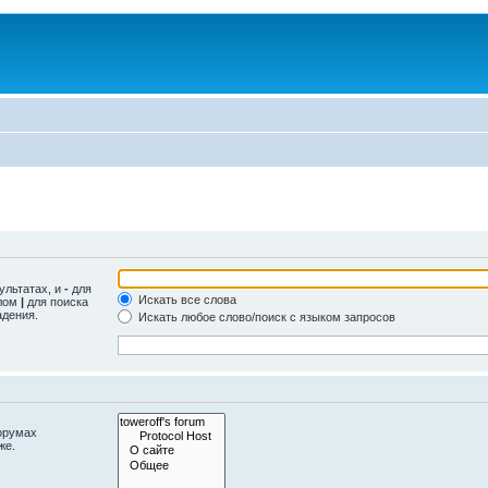
ультатах, и
-
для
Искать все слова
олом
|
для поиска
адения.
Искать любое слово/поиск с языком запросов
орумах
же.