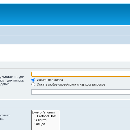
ультатах, и
-
для
Искать все слова
олом
|
для поиска
адения.
Искать любое слово/поиск с языком запросов
орумах
же.