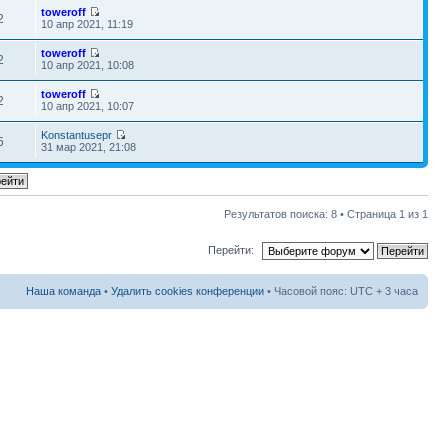
toweroff
2
10 апр 2021, 11:19
toweroff
2
10 апр 2021, 10:08
toweroff
2
10 апр 2021, 10:07
Konstantusepr
5
31 мар 2021, 21:08
Результатов поиска: 8 • Страница
1
из
1
Перейти:
Наша команда
•
Удалить cookies конференции
• Часовой пояс: UTC + 3 часа