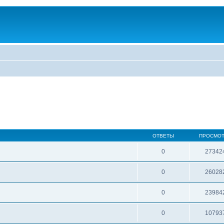
ОТВЕТЫ
ПРОСМО
0
27342
0
26028
0
23984
0
10793