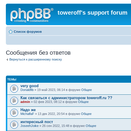
toweroff's support forum
Список форумов
Сообщения без ответов
Вернуться к расширенному поиску
ТЕМЫ
very good
Donaldfib
» 19 май 2023, 06:14 в форуме
Общее
Как связаться с администратором toweroff.ru ??
admin
» 02 фев 2023, 08:12 в форуме
Общее
Надо же
MichalfaF
» 13 дек 2022, 20:54 в форуме
Общее
интересный пост
JoseehJoike
» 26 сен 2022, 15:48 в форуме
Общее