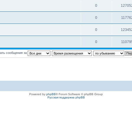
0
12705
0
11776
0
12345
0
11079
ать сообщения за
Powered by
phpBB
® Forum Software © phpBB Group
Русская поддержка phpBB