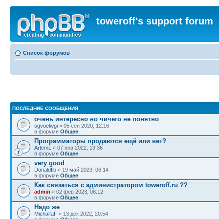
toweroff's support forum
Список форумов
ПОСЛЕДНИЕ СООБЩЕНИЯ
очень интересно но чичего не понятно
sgvoelwgi
» 05 сен 2020, 12:16
в форуме
Общее
Программаторы продаются ещё или нет?
ArtemL
» 07 янв 2022, 19:36
в форуме
Общее
very good
Donaldfib
» 19 май 2023, 06:14
в форуме
Общее
Как связаться с администратором toweroff.ru ??
admin
» 02 фев 2023, 08:12
в форуме
Общее
Надо же
MichalfaF
» 13 дек 2022, 20:54