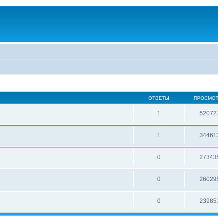
ОТВЕТЫ
ПРОСМО
1
52072
1
34461
0
27343
0
26029
0
23985