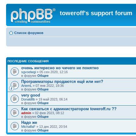
toweroff's support forum
Список форумов
ПОСЛЕДНИЕ СООБЩЕНИЯ
очень интересно но чичего не понятно
sgvoelwgi
» 05 сен 2020, 12:16
в форуме
Общее
Программаторы продаются ещё или нет?
ArtemL
» 07 янв 2022, 19:36
в форуме
Общее
very good
Donaldfib
» 19 май 2023, 06:14
в форуме
Общее
Как связаться с администратором toweroff.ru ??
admin
» 02 фев 2023, 08:12
в форуме
Общее
Надо же
MichalfaF
» 13 дек 2022, 20:54
в форуме
Общее